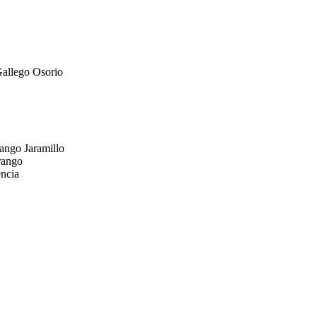
Gallego Osorio
ango Jaramillo
rango
encia