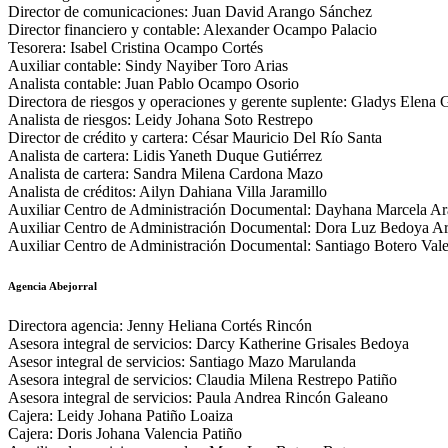
Director de comunicaciones: Juan David Arango Sánchez
Director financiero y contable: Alexander Ocampo Palacio
Tesorera: Isabel Cristina Ocampo Cortés
Auxiliar contable: Sindy Nayiber Toro Arias
Analista contable: Juan Pablo Ocampo Osorio
Directora de riesgos y operaciones y gerente suplente: Gladys Elena 
Analista de riesgos: Leidy Johana Soto Restrepo
Director de crédito y cartera: César Mauricio Del Río Santa
Analista de cartera: Lidis Yaneth Duque Gutiérrez
Analista de cartera: Sandra Milena Cardona Mazo
Analista de créditos: Ailyn Dahiana Villa Jaramillo
Auxiliar Centro de Administración Documental: Dayhana Marcela Ar
Auxiliar Centro de Administración Documental: Dora Luz Bedoya A
Auxiliar Centro de Administración Documental: Santiago Botero Val
Agencia Abejorral
Directora agencia: Jenny Heliana Cortés Rincón
Asesora integral de servicios: Darcy Katherine Grisales Bedoya
Asesor integral de servicios: Santiago Mazo Marulanda
Asesora integral de servicios: Claudia Milena Restrepo Patiño
Asesora integral de servicios: Paula Andrea Rincón Galeano
Cajera: Leidy Johana Patiño Loaiza
Cajera: Doris Johana Valencia Patiño