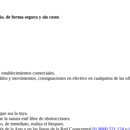
s, de forma segura y sin costo
.
 establecimientos comerciales.
saldos y movimientos, consignaciones en efectivo en cualquiera de las o
que sea la tuya.
ue la ranura esté libre de obstrucciones.
o, de inmediato, realiza el bloqueo.
avés de la App o en las líneas de la Red Coopcentral
01 8000 521 124
o