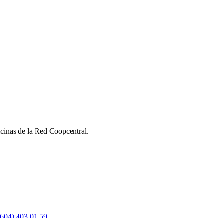
ficinas de la Red Coopcentral.
(604) 403 01 59
.