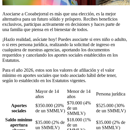
Asociarse a Cooabejorral es más que una elección, es la mejor
alternativa para un futuro sólido y próspero. Recibes beneficios
exclusivos, participas activamente en decisiones y haces parte de
una familia que piensa en el bienestar de todos.
¡Hazlo realidad, asóciate hoy! Puedes asociarte si eres niño o adulto,
o si eres persona jurídica, realizando la solicitud de ingreso en
cualquiera de nuestras agencias, aportando los documentos
requeridos y cancelando los aportes sociales establecidos en los
Estatutos.
Para el año 2026, estos son los valores de afiliación y el valor
mínimo en aportes sociales que todo asociado hábil debe tener,
según lo establecido en los Estatutos vigentes.
Mayor de 14
Menor de 14
Persona jurídica
años
años
$70.000 (4%
Aportes
$350.000 (20%
$525.000 (30%
de un
sociales
de un SMMLV)
de un SMMLV)
SMMLV)
Saldo mínimo
$18.000 (1%
$35.000 (2% de
$35.000 (2% de
apertura
de un
un SMMLV)
un SMMLV)