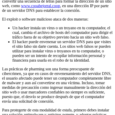
convertir una secuencia de letras para formar la dirección de un sitio
web, como
www.cooabejorral.coop
, en una dirección IP por parte
de un servidor DNS para establecer la conexión.
El exploit o software malicioso ataca de dos maneras:
Un hacker instala un virus o un troyano en tu computador, el
cual, cambia el archivo de hosts del computador para dirigir el
tráfico fuera de su objetivo previsto hacia un sitio web falso.
El hacker puede envenenar un servidor DNS para que visites
el sitio falso sin darte cuenta. Los sitios web falsos se pueden
utilizar para instalar virus o troyanos en tu computador, o
pueden ser un intento de recopilar información personal y
financiera para usarla en el robo de tu identidad.
Las prácticas de pharming son una forma preocupante de
cibercrimen, ya que en casos de envenenamiento del servidor DNS,
el usuario afectado puede tener un computador completamente libre
de malware y aun así convertirse en una víctima. Incluso, tomar
medidas de precaución como ingresar manualmente la dirección del
sitio web o usar marcadores confiables no siempre es suficiente,
puesto que, el desvío se produce después de que el computador
envía una solicitud de conexión.
Para protegerte de esta modalidad de estafa, primero debes instalar
una solución antimalware y antivirus potente, y adoptar prácticas